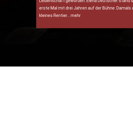
Leidenschaft geworden: Elena Deutscher stand 
erste Mal mit drei Jahren auf der Bühne: Damals 
kleines Rentier… mehr
Kontakt
Tel.:
0162 9160655
E‑Mail:
info@theaterdeufels.de