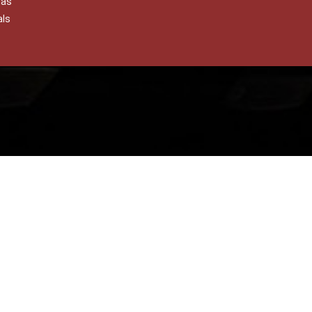
das
als
Rechtstexte
Impressum
Datens